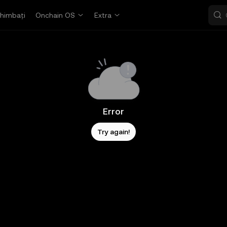
himbați
Onchain OS
Extra
Error
Try again!