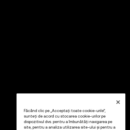
Făcând clic pe „Acceptați toate cookie-urile”,
sunteți de acord cu stocarea cookie-urilor pe
dispozitivul dvs. pentru a îmbunătăți navigarea pe
site, pentru a analiza utilizarea site-ului și pentru a