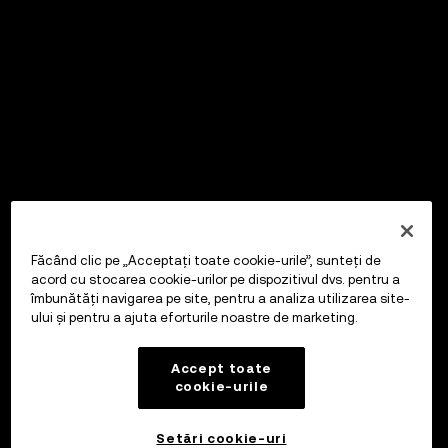
Făcând clic pe „Acceptați toate cookie-urile”, sunteți de
acord cu stocarea cookie-urilor pe dispozitivul dvs. pentru a
îmbunătăți navigarea pe site, pentru a analiza utilizarea site-
ului și pentru a ajuta eforturile noastre de marketing.
Accept toate
cookie-urile
Setări cookie-uri
OKX Wallet