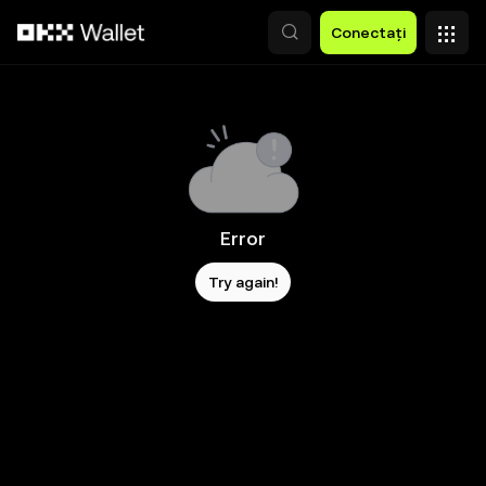
Săriți la conținutul principal
Conectați
Error
Try again!