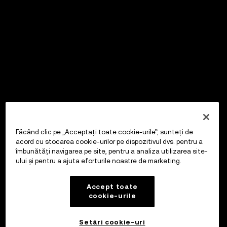
Făcând clic pe „Acceptați toate cookie-urile”, sunteți de
acord cu stocarea cookie-urilor pe dispozitivul dvs. pentru a
îmbunătăți navigarea pe site, pentru a analiza utilizarea site-
ului și pentru a ajuta eforturile noastre de marketing.
Accept toate
cookie-urile
Setări cookie-uri
OKX Wallet