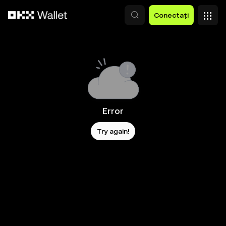
Săriți la conținutul principal
Conectați
Error
Try again!