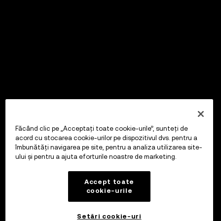
Făcând clic pe „Acceptați toate cookie-urile”, sunteți de
acord cu stocarea cookie-urilor pe dispozitivul dvs. pentru a
îmbunătăți navigarea pe site, pentru a analiza utilizarea site-
ului și pentru a ajuta eforturile noastre de marketing.
Accept toate
cookie-urile
Setări cookie-uri
OKX Wallet