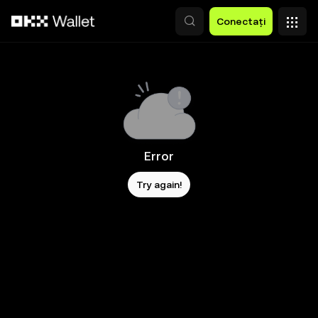
Săriți la conținutul principal
Conectați
Error
Try again!