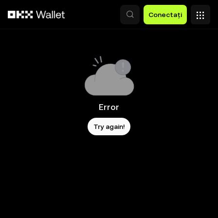
Săriți la conținutul principal
Conectați
Error
Try again!