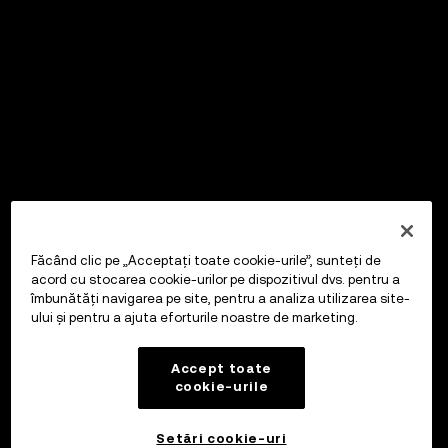
Făcând clic pe „Acceptați toate cookie-urile”, sunteți de
acord cu stocarea cookie-urilor pe dispozitivul dvs. pentru a
îmbunătăți navigarea pe site, pentru a analiza utilizarea site-
ului și pentru a ajuta eforturile noastre de marketing.
Accept toate
cookie-urile
Setări cookie-uri
OKX Wallet