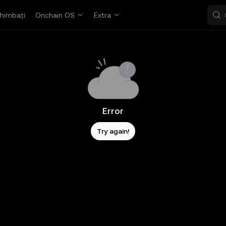
himbați
Onchain OS
Extra
Error
Try again!