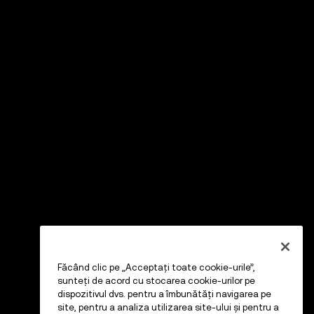
Făcând clic pe „Acceptați toate cookie-urile”,
sunteți de acord cu stocarea cookie-urilor pe
dispozitivul dvs. pentru a îmbunătăți navigarea pe
site, pentru a analiza utilizarea site-ului și pentru a