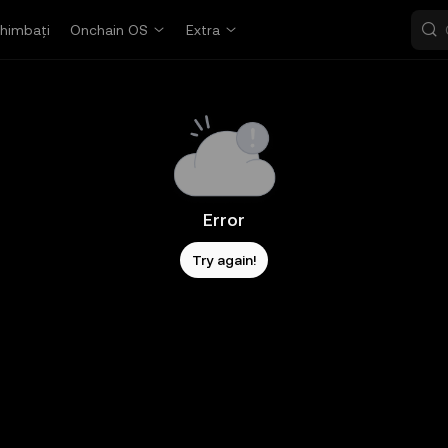
himbați
Onchain OS
Extra
Error
Try again!