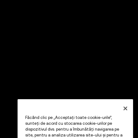
Făcând clic pe „Acceptați toate cookie-urile”,
sunteți de acord cu stocarea cookie-urilor pe
dispozitivul dvs. pentru a îmbunătăți navigarea pe
site, pentru a analiza utilizarea site-ului și pentru a