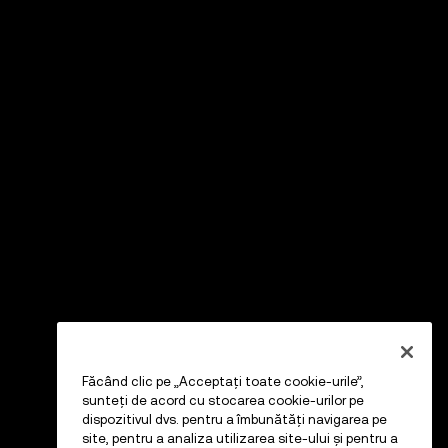
Făcând clic pe „Acceptați toate cookie-urile”,
sunteți de acord cu stocarea cookie-urilor pe
dispozitivul dvs. pentru a îmbunătăți navigarea pe
site, pentru a analiza utilizarea site-ului și pentru a