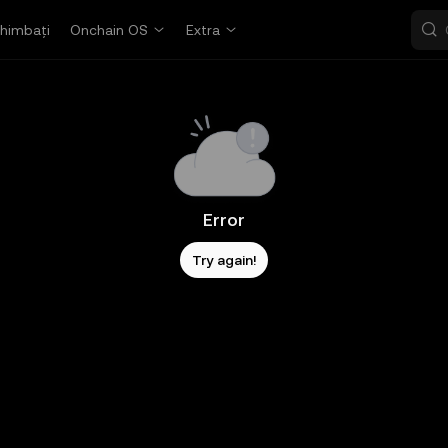
himbați
Onchain OS
Extra
Error
Try again!