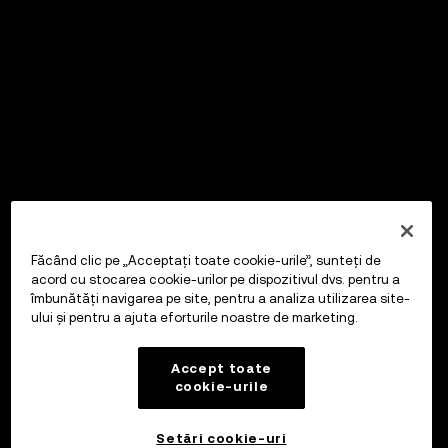
Făcând clic pe „Acceptați toate cookie-urile”, sunteți de
acord cu stocarea cookie-urilor pe dispozitivul dvs. pentru a
îmbunătăți navigarea pe site, pentru a analiza utilizarea site-
ului și pentru a ajuta eforturile noastre de marketing.
Accept toate
cookie-urile
Setări cookie-uri
OKX Wallet