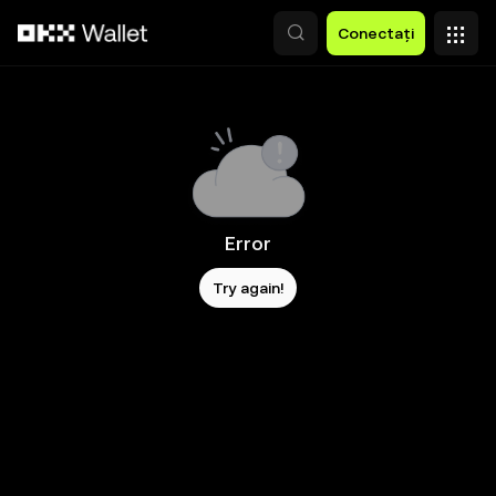
Săriți la conținutul principal
Conectați
Error
Try again!