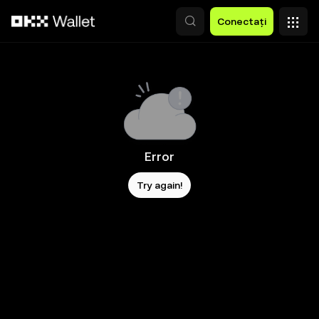
Săriți la conținutul principal
Conectați
Error
Try again!