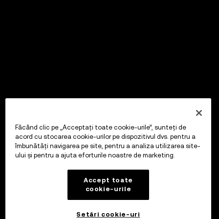
Făcând clic pe „Acceptați toate cookie-urile”, sunteți de
acord cu stocarea cookie-urilor pe dispozitivul dvs. pentru a
îmbunătăți navigarea pe site, pentru a analiza utilizarea site-
ului și pentru a ajuta eforturile noastre de marketing.
Accept toate
cookie-urile
Setări cookie-uri
OKX Wallet