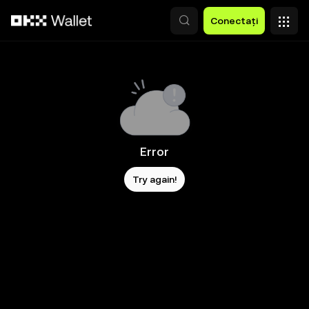
Săriți la conținutul principal
Conectați
Error
Try again!