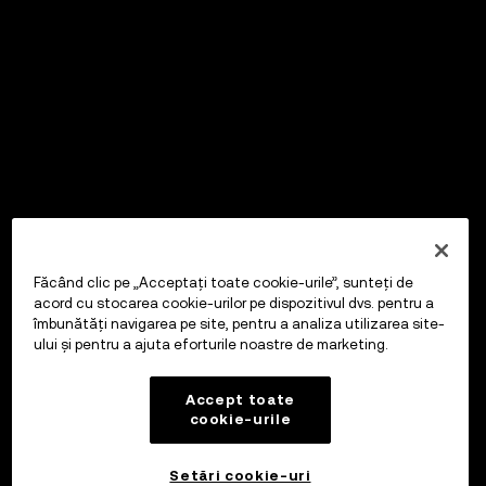
Făcând clic pe „Acceptați toate cookie-urile”, sunteți de
acord cu stocarea cookie-urilor pe dispozitivul dvs. pentru a
îmbunătăți navigarea pe site, pentru a analiza utilizarea site-
ului și pentru a ajuta eforturile noastre de marketing.
Accept toate
cookie-urile
Setări cookie-uri
OKX Wallet