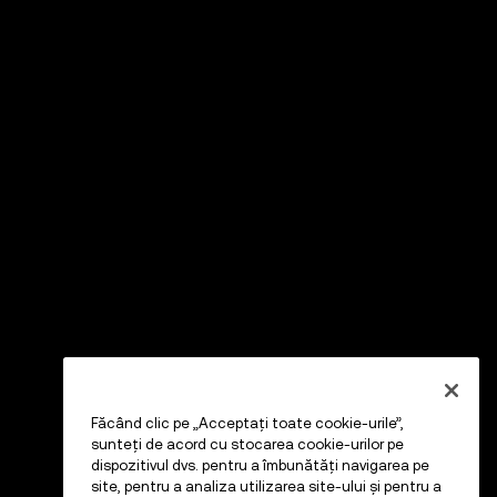
Făcând clic pe „Acceptați toate cookie-urile”,
sunteți de acord cu stocarea cookie-urilor pe
dispozitivul dvs. pentru a îmbunătăți navigarea pe
site, pentru a analiza utilizarea site-ului și pentru a