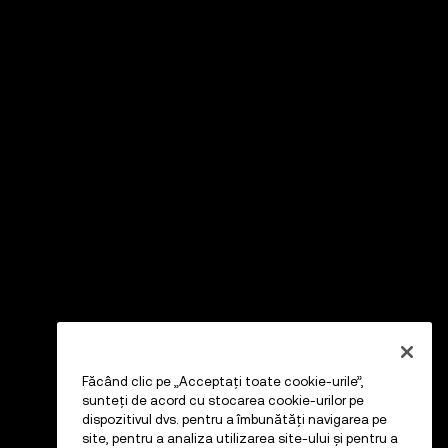
Făcând clic pe „Acceptați toate cookie-urile”,
sunteți de acord cu stocarea cookie-urilor pe
dispozitivul dvs. pentru a îmbunătăți navigarea pe
site, pentru a analiza utilizarea site-ului și pentru a