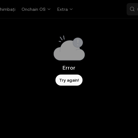
himbați
Onchain OS
Extra
Error
Try again!