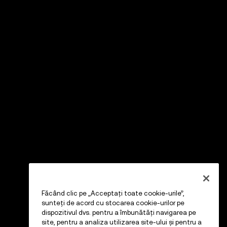
Făcând clic pe „Acceptați toate cookie-urile”,
sunteți de acord cu stocarea cookie-urilor pe
dispozitivul dvs. pentru a îmbunătăți navigarea pe
site, pentru a analiza utilizarea site-ului și pentru a