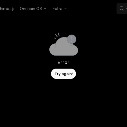
himbați
Onchain OS
Extra
Error
Try again!