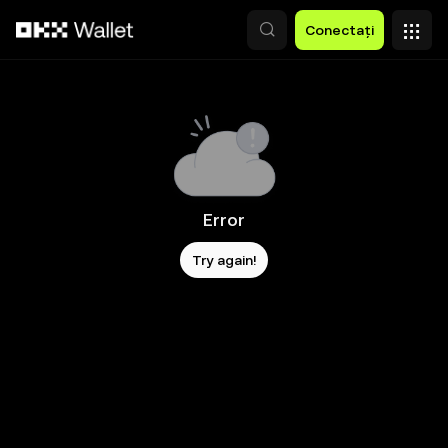
Săriți la conținutul principal
Conectați
Error
Try again!