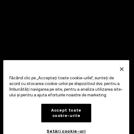
Făcând clic pe „Acceptați toate cookie-urile”, sunteți de
acord cu stocarea cookie-urilor pe dispozitivul dvs. pentru a
îmbunătăți navigarea pe site, pentru a analiza utilizarea site-
ului și pentru a ajuta eforturile noastre de marketing.
Accept toate
cookie-urile
Setări cookie-uri
OKX Wallet