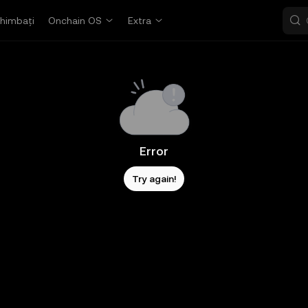
himbați
Onchain OS
Extra
Error
Try again!