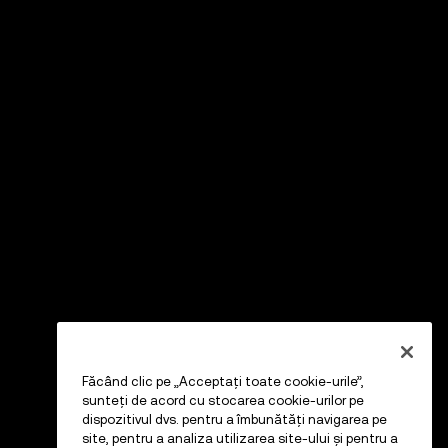
Făcând clic pe „Acceptați toate cookie-urile”,
sunteți de acord cu stocarea cookie-urilor pe
dispozitivul dvs. pentru a îmbunătăți navigarea pe
site, pentru a analiza utilizarea site-ului și pentru a