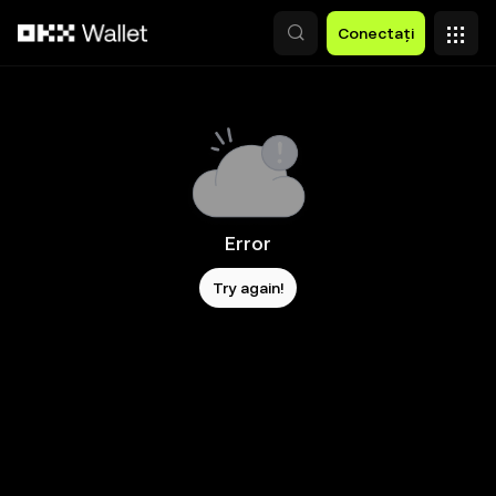
Săriți la conținutul principal
Conectați
Error
Try again!