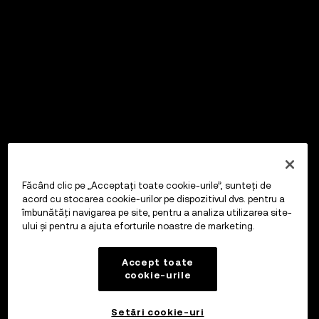
Făcând clic pe „Acceptați toate cookie-urile”, sunteți de
acord cu stocarea cookie-urilor pe dispozitivul dvs. pentru a
îmbunătăți navigarea pe site, pentru a analiza utilizarea site-
ului și pentru a ajuta eforturile noastre de marketing.
Accept toate
cookie-urile
Setări cookie-uri
OKX Wallet