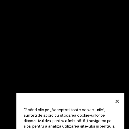
Făcând clic pe „Acceptați toate cookie-urile”,
sunteți de acord cu stocarea cookie-urilor pe
dispozitivul dvs. pentru a îmbunătăți navigarea pe
site, pentru a analiza utilizarea site-ului și pentru a