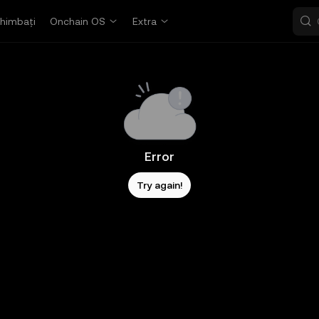
himbați
Onchain OS
Extra
Error
Try again!