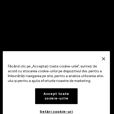
Făcând clic pe „Acceptați toate cookie-urile”, sunteți de
acord cu stocarea cookie-urilor pe dispozitivul dvs. pentru a
îmbunătăți navigarea pe site, pentru a analiza utilizarea site-
ului și pentru a ajuta eforturile noastre de marketing.
Accept toate
cookie-urile
Setări cookie-uri
OKX Wallet