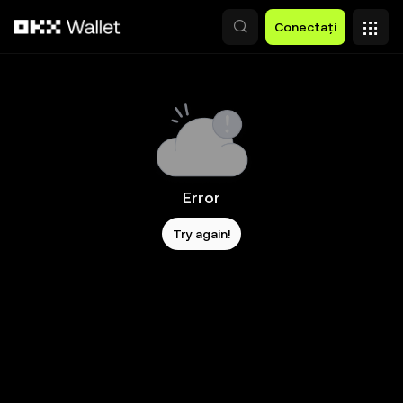
Săriți la conținutul principal
Conectați
Error
Try again!