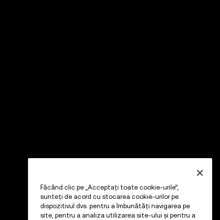
Făcând clic pe „Acceptați toate cookie-urile”,
sunteți de acord cu stocarea cookie-urilor pe
dispozitivul dvs. pentru a îmbunătăți navigarea pe
site, pentru a analiza utilizarea site-ului și pentru a