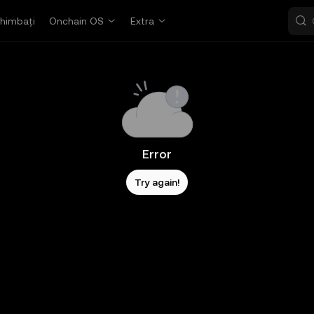
himbați
Onchain OS
Extra
Error
Try again!