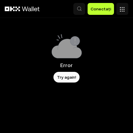
Săriți la conținutul principal
Conectați
Error
Try again!