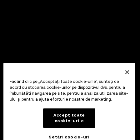
Făcând clic pe „Acceptați toate cookie-urile”, sunteți de
acord cu stocarea cookie-urilor pe dispozitivul dvs. pentru a
îmbunătăți navigarea pe site, pentru a analiza utilizarea site-
ului și pentru a ajuta eforturile noastre de marketing.
Accept toate
cookie-urile
Setări cookie-uri
OKX Wallet