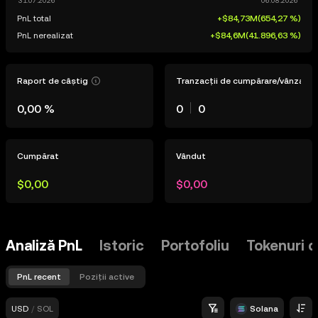
PnL total
+$84,73M
(
654,27 %
)
PnL nerealizat
+$84,6M
(
41.896,63 %
)
Raport de câștig
Tranzacții de cumpărare/vânzare
0,00 %
0
0
Cumpărat
Vândut
$0,00
$0,00
Analiză PnL
Istoric
Portofoliu
Tokenuri d
PnL recent
Poziții active
USD
/
SOL
Solana