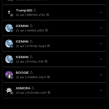
Trump420
21 apr.
6RNYAD...e7Ey
ICEMAN
21 apr.
utb6y8...p5k3
ICEMAN
21 apr.
A787ab...Apg4
ICEMAN
21 apr.
B7vJGa...frYA
BOOGIE
21 apr.
HQbBVe...DsLH
ASMORA
20 apr.
HhZmWs...tqVf