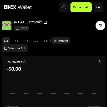
Săriți la conținutul principal
Conectați
9KjUAA...pP72V8
275 Z
1 Z
3 Z
7 Z
1 L
3 L
Solana
Calendar PnL
PnL realizat
+$0,00