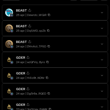
BEAST
25 apr.
Dewrdc...WQiR
BEAST
25 apr.
DqSAfD...xpZk
BEAST
24 apr.
DYmAct...TPSD
GDER
24 apr.
wJQFVq...8yro
GDER
24 apr.
HiSo9t...NDNr
GDER
24 apr.
Dg5r6a...RQED
GDER
23 apr.
3qGUey...PsMK