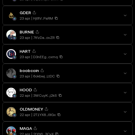
GDER
23 apr.
HjtfiV...PaRM
BURNIE
23 apr.
7tfzDa...ovZR
HART
23 apr.
D3nEEg...cxmq
boobcoin
23 apr.
6okbwj...LtDC
HOOD
22 apr.
3WCuyK...j2kS
OLDMONEY
22 apr.
2T1YX8...J9Gx
MAGA
22 apr.
2LYbfJ...3CvX