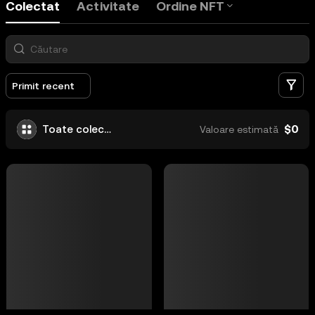
Colectat
Activitate
Ordine NFT
Fi
Primit recent
$0
Toate colecțiile
Valoare estimată