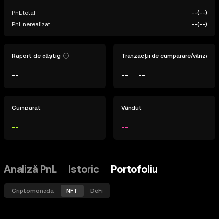
PnL total
--
(
--
)
PnL nerealizat
--
(
--
)
Raport de câștig
Tranzacții de cumpărare/vânzare
--
--
--
Cumpărat
Vândut
--
--
Analiză PnL
Istoric
Portofoliu
Criptomonedă
NFT
DeFi
Toate rețelele