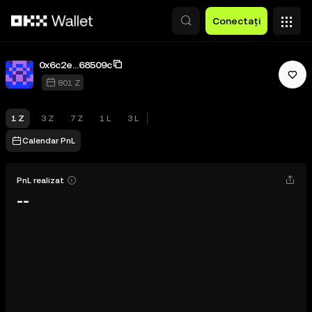
Săriți la conținutul principal
Conectați
0x6c2e...68509c
801 Z
1 Z
3 Z
7 Z
1 L
3 L
X Layer
Calendar PnL
PnL realizat
--