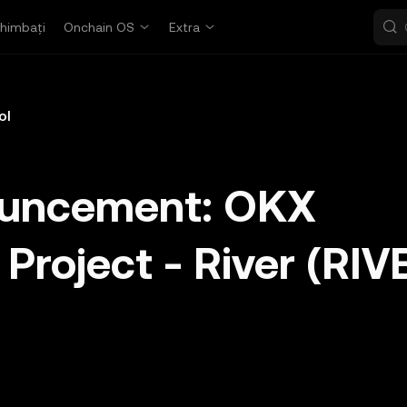
himbați
Onchain OS
Extra
ol
ouncement: OKX
Project - River (RIV