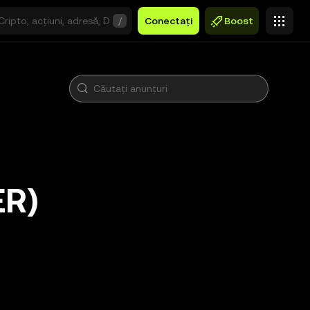
/
Conectați
Boost
ER)