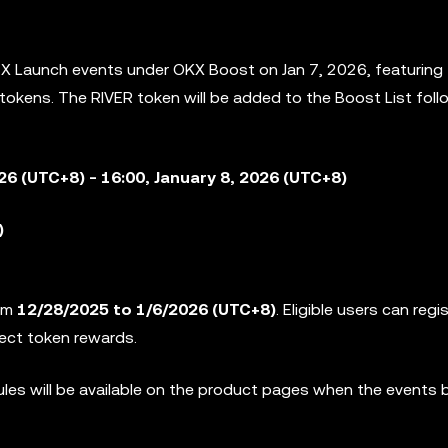
e X Launch events under OKX Boost on Jan 7, 2026, featuring
 tokens. The RIVER token will be added to the
Boost List foll
026 (UTC+8) - 16:00, January 8, 2026 (UTC+8)
)
rom
12/28/2025 to 1/6/2026
(UTC+8)
. Eligible users can regi
ject token rewards.
rules will be available on the product pages when the events 