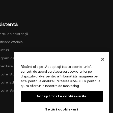
sistență
ntru de asistență
ificare oficială
unțuri
ogram de comisioane DEX
nectare cu OKX
Făcând clic pe „Acceptați toate cookie-urile”,
sunteți de acord cu stocarea cookie-urilor pe
tofel Bitcoin
dispozitivul dvs. pentru a îmbunătăți navigarea pe
site, pentru a analiza utilizarea site-ului și pentru a
rtofel Ethereum
ajuta eforturile noastre de marketing.
rtofel Solana
Accept toate cookie-urile
Setări cookie-uri