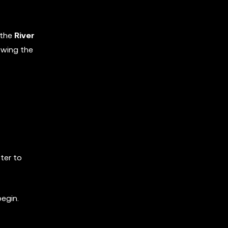
 the
River
owing the
ster to
begin.