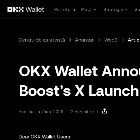
Săriți la conținutul principal
Portofoliu
Piață
Strategie
Sc
Centru de asistență
Anunțuri
Web3
Artic
OKX Wallet Ann
Boost's X Launch 
Publicat la 7 ian. 2026
2 min citire
Dear OKX Wallet Users: