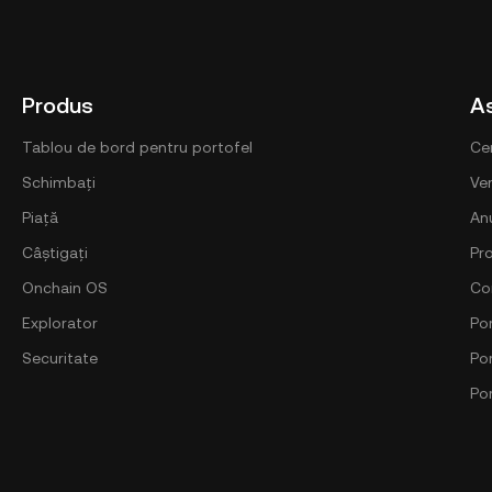
Produs
A
Tablou de bord pentru portofel
Ce
Schimbați
Ver
Piață
An
Câștigați
Pr
Onchain OS
Co
Explorator
Por
Securitate
Po
Po