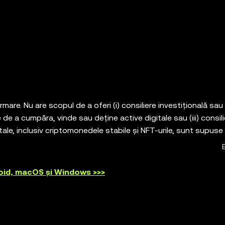
rmare. Nu are scopul de a oferi (i) consiliere investițională sau
e de a cumpăra, vinde sau deține active digitale sau (iii) consil
itale, inclusiv criptomonedele stabile și NFT-urile, sunt supuse v
e valoarea. Consultați-vă cu un specialist în domeniul
rea tranzacționării sau a deținerii de active digitale pentru dv
el cu auto-custodie care vă permite să descoperiți și să inte
oid, macOS și Windows >>>
sabil pentru serviciile unor astfel de platforme terțe. Nu toat
iul OKX Web3 și serviciile sale auxiliare nu sunt oferite de bur
osistemului OKX Web3](
https://web3.okx.com/ro/help/okx-web
a serviciilor ecosistemului OKX Web3 ").