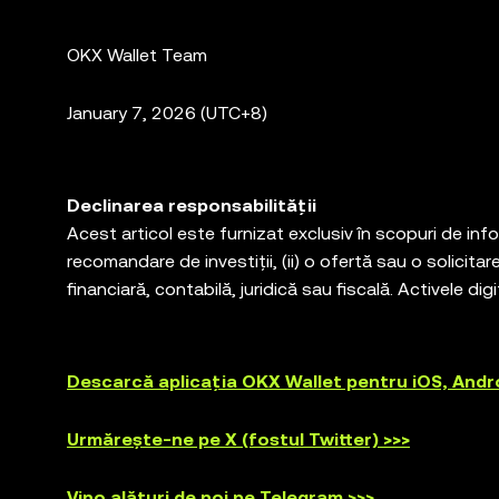
OKX Wallet Team
January 7, 2026 (UTC+8)
Declinarea responsabilității
Acest articol este furnizat exclusiv în scopuri de info
recomandare de investiții, (ii) o ofertă sau o solicitar
financiară, contabilă, juridică sau fiscală. Activele dig
pieței, implică un grad ridicat de risc și își pot pierd
juridic/fiscal/investițional în ceea ce privește adecva
Web3 Wallet este doar un serviciu software de portof
Descarcă aplicația OKX Wallet pentru iOS, Andr
cu platforme terțe și nu are control și nu este respon
produsele sunt disponibile în toate regiunile. Portofol
Urmărește-ne pe X (fostul Twitter) >>>
fac obiectul [Condițiilor de utilizare a serviciului ec
ecosystem-terms-of-service
" Condiții de utilizare 
Vino alături de noi pe Telegram >>>