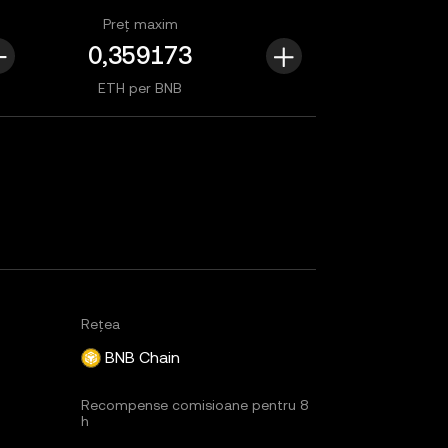
Preț maxim
ETH per BNB
Rețea
BNB Chain
Recompense comisioane pentru 8
h