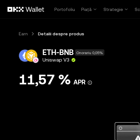
Săriți la conținutul principal
Portofoliu
Piață
Strategie
Sc
Earn
Detalii despre produs
ETH-BNB
Onorariu 0,05%
Uniswap V3
11,57 %
APR