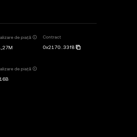
Contract
alizare de piață
0x2170...33f8
1,27M
alizare de piață
,16B