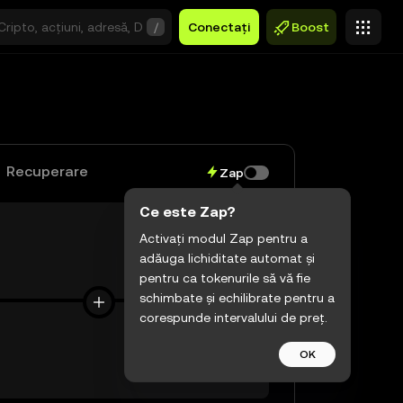
/
Conectați
Boost
Recuperare
Zap
Ce este Zap?
Activați modul Zap pentru a
adăuga lichiditate automat și
$0,00
pentru ca tokenurile să vă fie
schimbate și echilibrate pentru a
corespunde intervalului de preț.
OK
$0,00