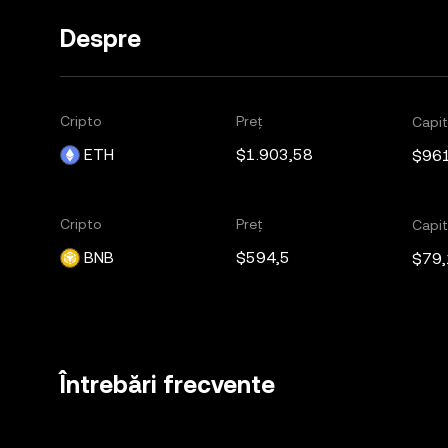
Despre
Cripto
Preț
Capit
ETH
$1.903,58
$96
Cripto
Preț
Capit
BNB
$594,5
$79
Întrebări frecvente