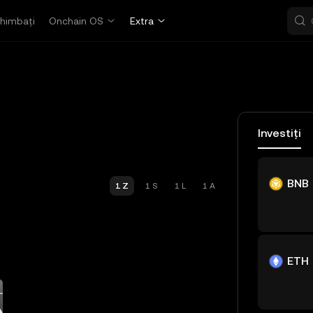
himbați
Onchain OS
Extra
Investiți
BNB
1 Z
1 S
1 L
1 A
ETH