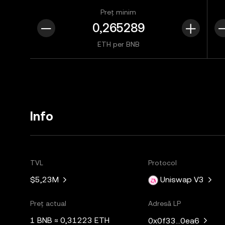
Preț minim
ETH per BNB
Info
TVL
Protocol
$5,23M
Uniswap V3
Preț actual
Adresă LP
1 BNB ≈ 0,31223 ETH
0x0f33...0ea6