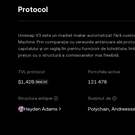
Protocol
Uniswap V3 este un market maker automatizat fără custod
Machine. Prin comparație cu versiunile anterioare ale proto
capitalului și un reglaj fin pentru furnizorii de lichiditate, î
prețuri cu o structură a comisioanelor mai flexibilă.
TVL protocol
Portofele active
$1,42B
121.478
Nivel 14
Structura echipei
Susținut de
Hayden Adams
Polychain, Andreesse