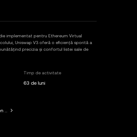
ie implementat pentru Ethereum Virtual
colului, Uniswap V3 oferă o eficiență sporită a
mbunătățind precizia și confortul listei sale de
Timp de activitate
63 de luni
n Horowitz, Paradigm, Variant Fund, SV Angel