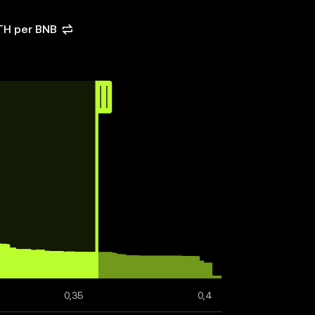
TH per BNB
0,35
0,4