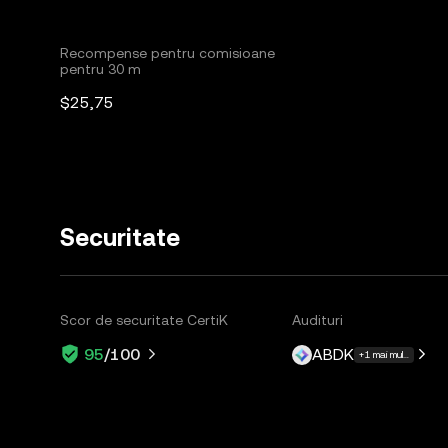
Recompense pentru comisioane
pentru 30 m
$25,75
Securitate
Scor de securitate CertiK
Audituri
ABDK
95
/100
+1 mai multe