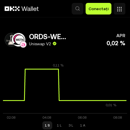
Săriți la conținutul principal
Conectați
ORDS-WETH
APR
0,02 %
Uniswap V2
1 S
1 L
3 L
1 A