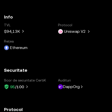
Info
TVL
Protocol
$94,13K
Uniswap V2
Rețea
Ethereum
Securitate
Scor de securitate CertiK
Audituri
DappOrg
95
/100
Protocol