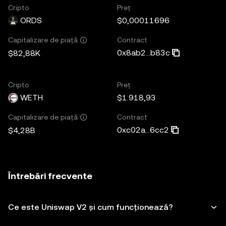
Cripto
Preț
ORDS
$0,00011696
Contract
Capitalizare de piață
0x8ab2...b83c
$82,88K
Cripto
Preț
WETH
$1.918,93
Contract
Capitalizare de piață
0xc02a...6cc2
$4,28B
Întrebări frecvente
Ce este Uniswap V2 și cum funcționează?