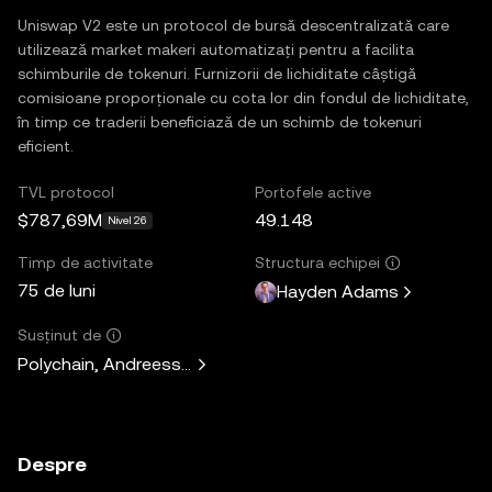
Uniswap V2 este un protocol de bursă descentralizată care
utilizează market makeri automatizați pentru a facilita
schimburile de tokenuri. Furnizorii de lichiditate câștigă
comisioane proporționale cu cota lor din fondul de lichiditate,
în timp ce traderii beneficiază de un schimb de tokenuri
eficient.
TVL protocol
Portofele active
$787,69M
49.148
Nivel 26
Timp de activitate
Structura echipei
75 de luni
Hayden Adams
Susținut de
Polychain, Andreessen Horowitz, Paradigm, Variant Fund, 
Despre