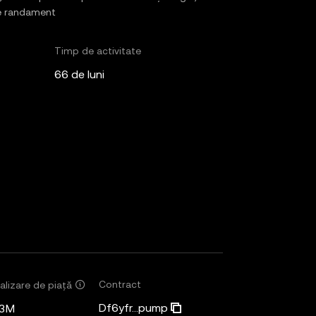
 de randament
Timp de activitate
66 de luni
Contract
alizare de piață
Df6yfr...pump
,3M