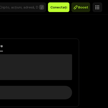
/
Conectați
Boost
re
$0,00