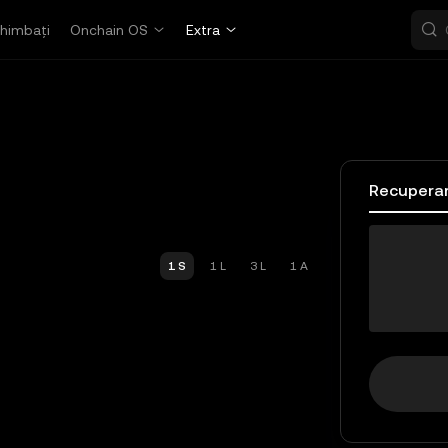
himbați
Onchain OS
Extra
Recupera
LP
1 S
1 L
3 L
1 A