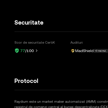
Securitate
Scor de securitate CertiK
Audituri
MadShield
77
/100
+3 mai multe
Protocol
Raydium este un market maker automatizat (AMM) construi
registrul de comenzi central al bursei descentralizate (DEX