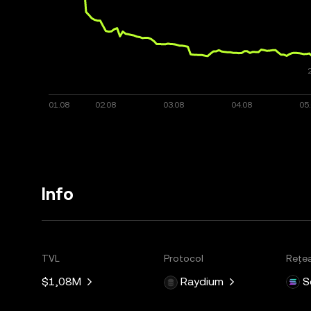
Info
TVL
Protocol
Rețe
$1,08M
Raydium
S