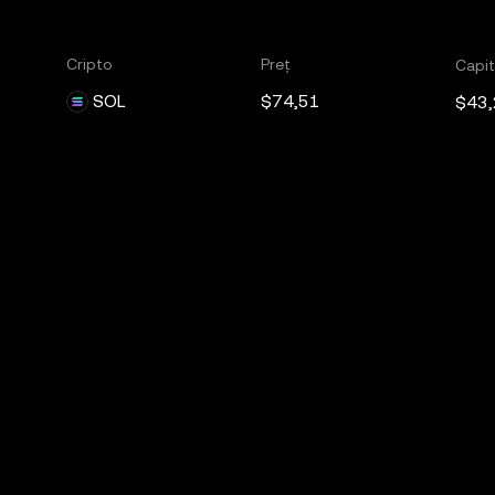
Cripto
Preț
Capit
SOL
$74,51
$43