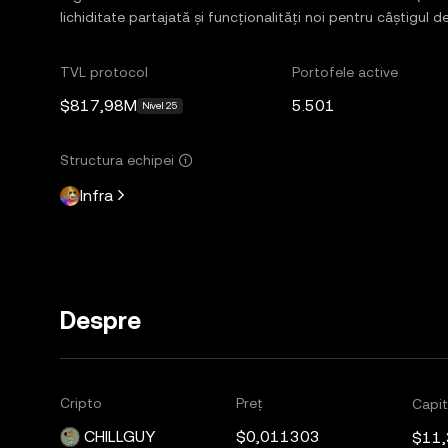
lichiditate partajată și funcționalități noi pentru câștigul
TVL protocol
Portofele active
$817,98M
5.501
Nivel 25
Structura echipei
Infra
Despre
Cripto
Preț
Capit
CHILLGUY
$0,011303
$11