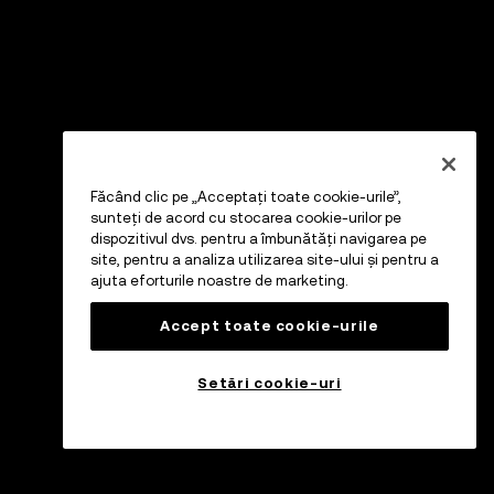
Făcând clic pe „Acceptați toate cookie-urile”,
sunteți de acord cu stocarea cookie-urilor pe
dispozitivul dvs. pentru a îmbunătăți navigarea pe
site, pentru a analiza utilizarea site-ului și pentru a
ajuta eforturile noastre de marketing.
Accept toate cookie-urile
Setări cookie-uri