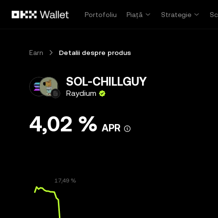
Săriți la conținutul principal
Portofoliu
Piață
Strategie
Sc
Earn
Detalii despre produs
SOL-CHILLGUY
Raydium
4,02 %
APR