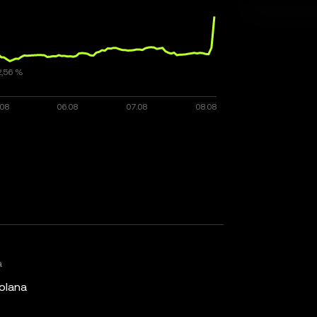
a
olana