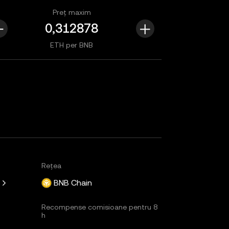
Preț maxim
ETH per BNB
Rețea
BNB Chain
Recompense comisioane pentru 8
h