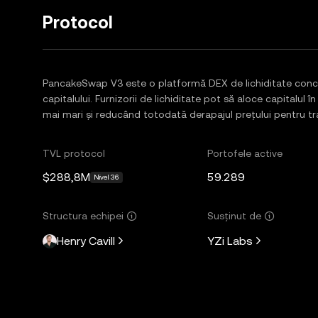
Protocol
PancakeSwap V3 este o platformă DEX de lichiditate conc
capitalului. Furnizorii de lichiditate pot să aloce capitalul
mai mari și reducând totodată derapajul prețului pentru tr
TVL protocol
Portofele active
$288,8M
59.289
Nivel 36
Structura echipei
Susținut de
Henry Cavill
YZi Labs