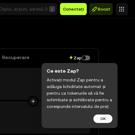
/
Conectați
Boost
Recuperare
Zap
Ce este Zap?
Activați modul Zap pentru a
adăuga lichiditate automat și
$0,00
pentru ca tokenurile să vă fie
schimbate și echilibrate pentru a
corespunde intervalului de preț.
OK
$0,00