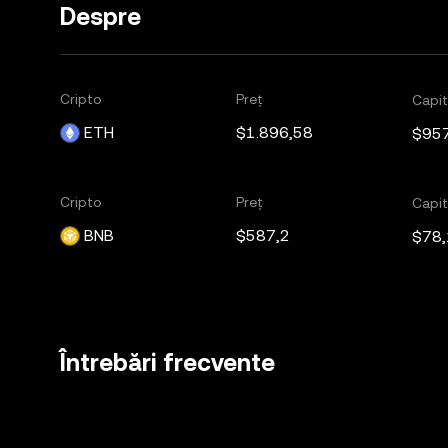
Despre
Cripto
Preț
Capit
ETH
$1.896,58
$95
Cripto
Preț
Capit
BNB
$587,2
$78
Întrebări frecvente