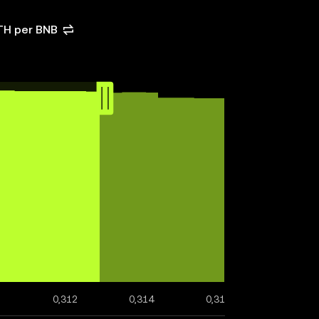
TH per BNB
0,312
0,314
0,316