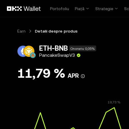
Săriți la conținutul principal
Portofoliu
Piață
Strategie
Sc
Earn
Detalii despre produs
ETH-BNB
Onorariu 0,05%
PancakeSwapV3
11,79 %
APR