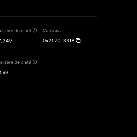
Contract
alizare de piață
0x2170...33f8
7,74M
alizare de piață
,19B