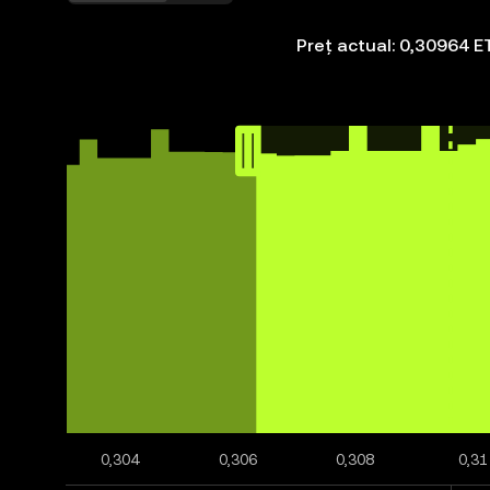
Preț actual: 0,30964 E
0,304
0,306
0,308
0,31