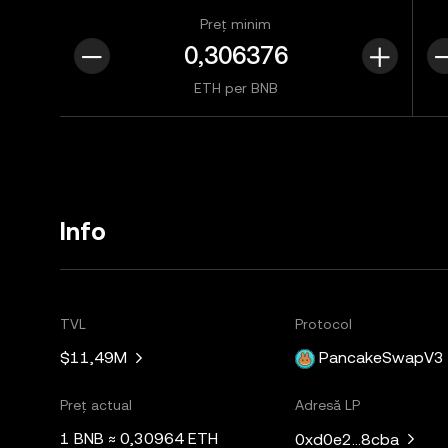
Preț minim
ETH per BNB
Info
TVL
Protocol
$11,49M
PancakeSwapV3
Preț actual
Adresă LP
1 BNB ≈ 0,30964 ETH
0xd0e2...8cba