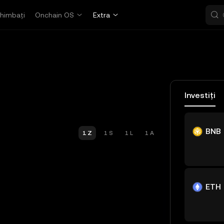
himbați
Onchain OS
Extra
Investiți
BNB
1 Z
1 S
1 L
1 A
ETH