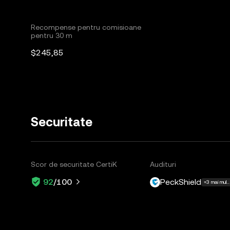
Recompense pentru comisioane
pentru 30 m
$245,85
Securitate
Scor de securitate CertiK
Audituri
PeckShield
92
/100
+3 mai mult