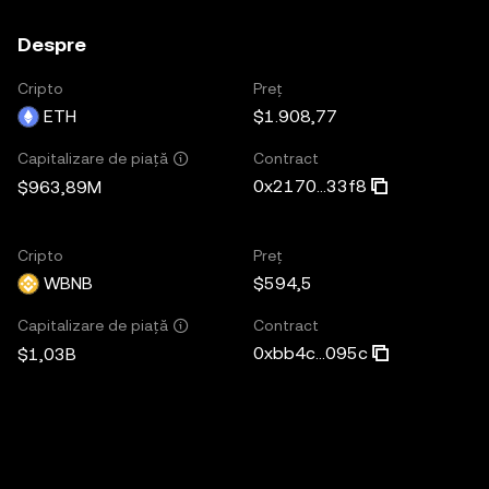
Despre
Cripto
Preț
ETH
$1.908,77
Contract
Capitalizare de piață
0x2170...33f8
$963,89M
Cripto
Preț
WBNB
$594,5
Contract
Capitalizare de piață
0xbb4c...095c
$1,03B