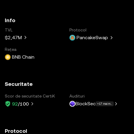
Info
TVL
Protocol
$2,47M
PancakeSwap
Rețea
BNB Chain
Securitate
Scor de securitate CertiK
Audituri
BlockSec
92
/100
+17 mai multe
Protocol