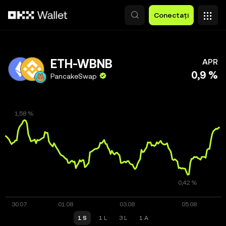
Săriți la conținutul principal
Conectați
ETH-WBNB
APR
0,9 %
PancakeSwap
1 S
1 L
3 L
1 A