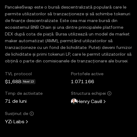
PancakeSwap este o bursă descentralizată populară care le
permite utilizatorilor să tranzacționeze și să schimbe tokenuri
de finanțe descentralizate. Este cea mai mare bursă din
ecosistemul BNB Chain și una dintre principalele platforme
DEX după cota de piață. Bursa utilizează un model de market
maker automatizat (AMM), permițând utilizatorilor să
tranzacționeze cu un fond de lichiditate. Puteți deveni furnizor
de lichiditate și primi tokenuri LP, care le permit utilizatorilor să
obțină o parte din comisioanele de tranzacționare ale bursei.
TVL protocol
Portofele active
$1,68B
1.071.166
Nivel 13
Timp de activitate
Structura echipei
71 de luni
Henry Cavill
Susținut de
YZi Labs