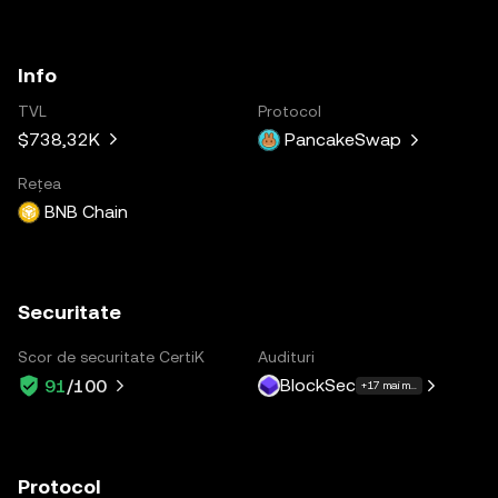
Info
TVL
Protocol
$738,32K
PancakeSwap
Rețea
BNB Chain
Securitate
Scor de securitate CertiK
Audituri
BlockSec
91
/100
+17 mai multe
Protocol