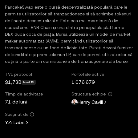
PancakeSwap este o bursă descentralizată populară care le
permite utilizatorilor să tranzacționeze și să schimbe tokenuri
de finanțe descentralizate. Este cea mai mare bursă din
ecosistemul BNB Chain și una dintre principalele platforme
DEX după cota de piață. Bursa utilizează un model de market
maker automatizat (AMM), permițând utilizatorilor să
tranzacționeze cu un fond de lichiditate. Puteți deveni furnizor
de lichiditate și primi tokenuri LP, care le permit utilizatorilor să
obțină o parte din comisioanele de tranzacționare ale bursei.
TVL protocol
Portofele active
$1,73B
1.076.679
Nivel 13
Timp de activitate
Structura echipei
71 de luni
Henry Cavill
Susținut de
YZi Labs