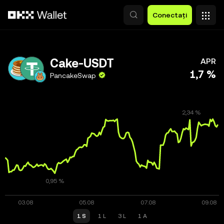
Săriți la conținutul principal
Conectați
Cake-USDT
APR
1,7 %
PancakeSwap
1 S
1 L
3 L
1 A