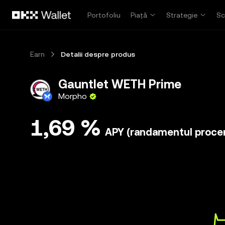
Săriți la conținutul principal
Portofoliu
Piață
Strategie
Sc
Earn
Detalii despre produs
Gauntlet WETH Prime
Morpho
1,69 %
APY (randamentul procen