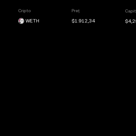
Cripto
Preț
Capit
WETH
$1.912,34
$4,2