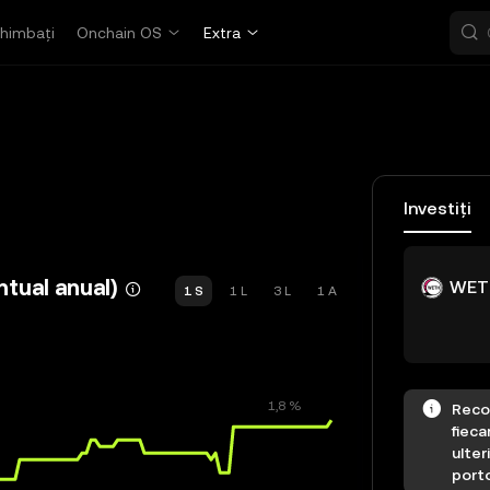
himbați
Onchain OS
Extra
Investiți
tual anual)
WET
1 S
1 L
3 L
1 A
Reco
fieca
ulter
porto