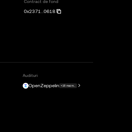
Contract de fond
0x2371...0618
Audituri
OpenZeppelin
+16 mai multe