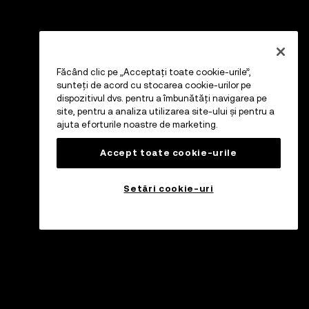
Făcând clic pe „Acceptați toate cookie-urile”,
sunteți de acord cu stocarea cookie-urilor pe
dispozitivul dvs. pentru a îmbunătăți navigarea pe
site, pentru a analiza utilizarea site-ului și pentru a
ajuta eforturile noastre de marketing.
Accept toate cookie-urile
Setări cookie-uri