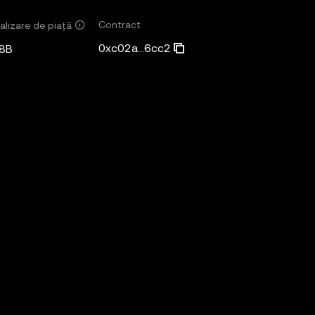
Contract
alizare de piață
0xc02a...6cc2
8B