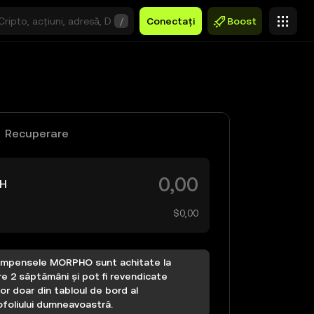
/
Conectați
Boost
Recuperare
H
$0,00
mpensele MORPHO sunt achitate la
re 2 săptămâni și pot fi revendicate
ior doar din tabloul de bord al
foliului dumneavoastră.