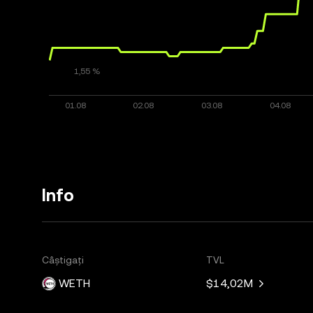
Info
Câștigați
TVL
WETH
$14,02M