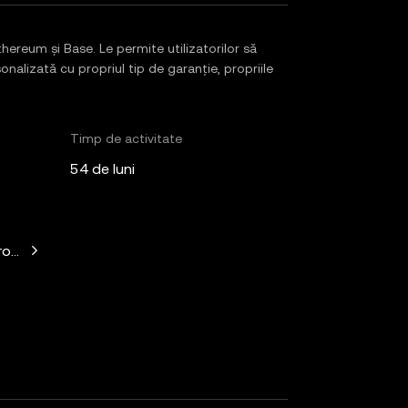
ereum și Base. Le permite utilizatorilor să
nalizată cu propriul tip de garanție, propriile
Timp de activitate
54 de luni
witz, Mechanism Capital, Variant Fund, Nascent, Daedalus, Wil