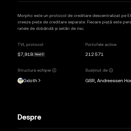
Morpho este un protocol de creditare descentralizat pe Eth
creeze piețe de creditare separate. Fiecare piață este perso
ratele de dobândă și setări de risc.
TVL protocol
Portofele active
$7,91B
212.571
Nivel 3
Structura echipei
Susținut de
0xloth
GSR, Andreessen Horo
Despre