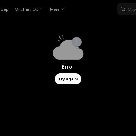
Swap
Onchain OS
Mais
Error
Try again!