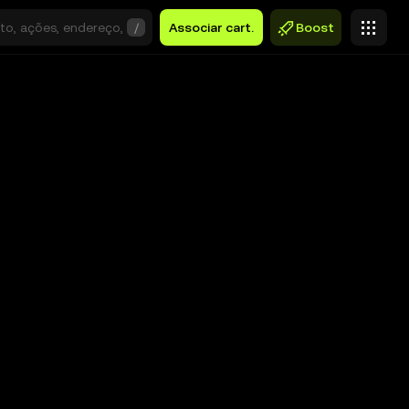
/
Associar cart.
Boost