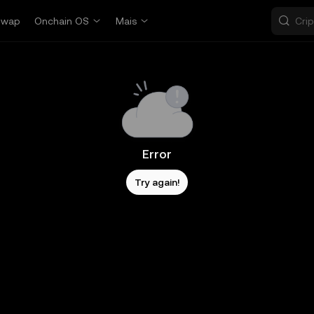
Swap
Onchain OS
Mais
Error
Try again!