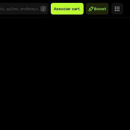
/
Associar cart.
Boost