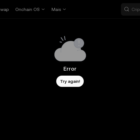
Swap
Onchain OS
Mais
Error
Try again!