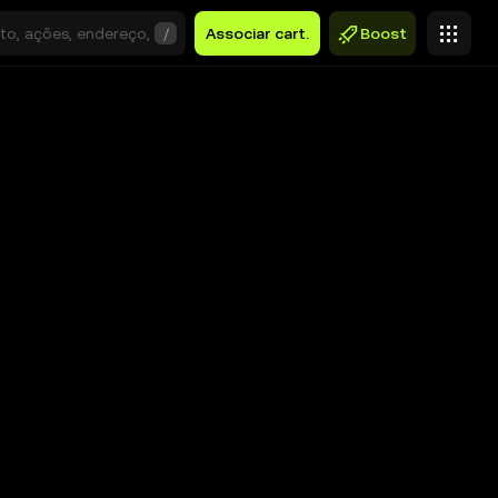
/
Associar cart.
Boost