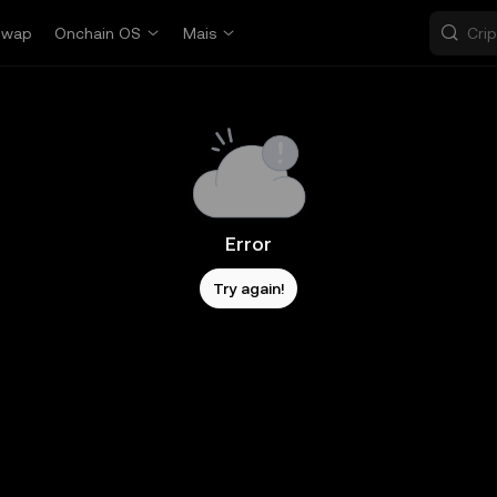
Swap
Onchain OS
Mais
Error
Try again!