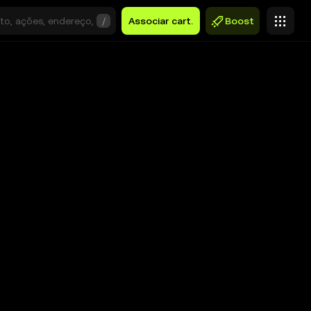
/
Associar cart.
Boost