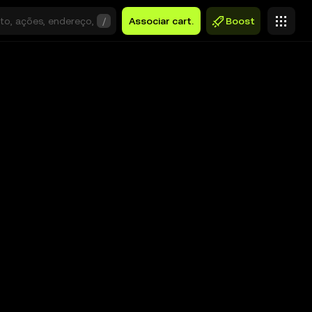
/
Associar cart.
Boost