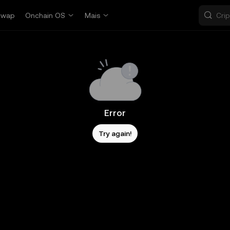
Swap
Onchain OS
Mais
Error
Try again!