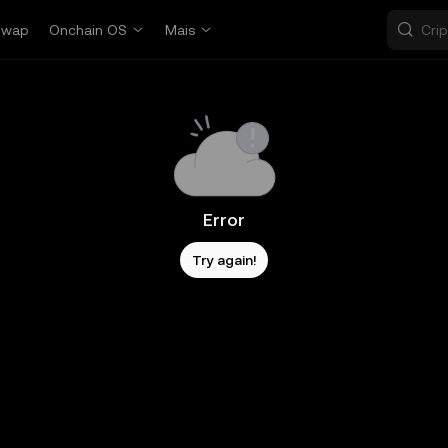
Swap
Onchain OS
Mais
Error
Try again!