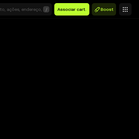
/
Associar cart.
Boost