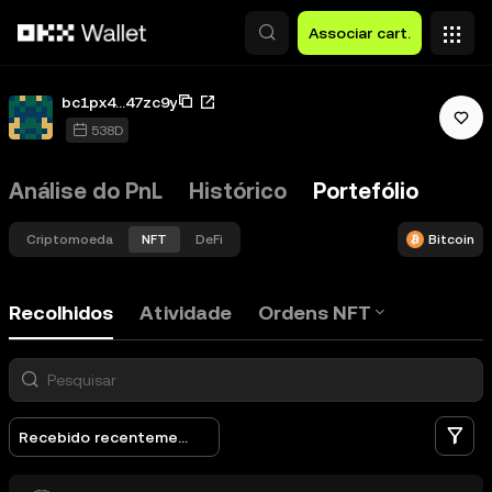
Avançar para conteúdo principal
Associar cart.
bc1px4...47zc9y
538D
Análise do PnL
Histórico
Portefólio
Criptomoeda
NFT
DeFi
Bitcoin
Recolhidos
Atividade
Ordens NFT
Fi
Recebido recentemente