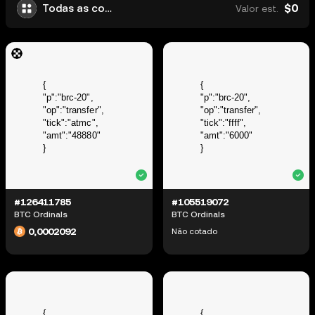
$0
Todas as coleções
Valor est.
#126411785
#105519072
BTC Ordinals
BTC Ordinals
0,0002092
Não cotado