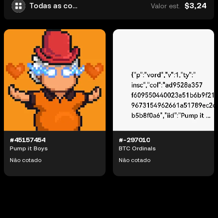
$3,24
Todas as coleções
Valor est.
#45157454
#-297010
Pump it Boys
BTC Ordinals
Não cotado
Não cotado