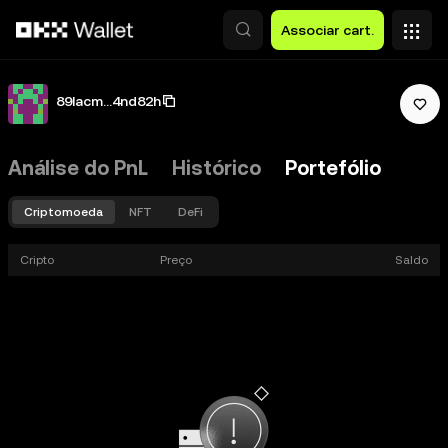
Avançar para conteúdo principal
Associar cart.
89lacm...4nd82h
Análise do PnL
Histórico
Portefólio
Criptomoeda
NFT
DeFi
Cripto
Preço
Saldo