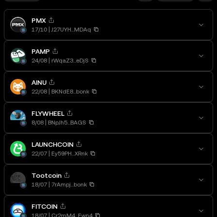
PMX
17/10
J27UYH...MDAq
PAMP
24/08
rWqaZ3...eDjS
AINU
22/08
BKNdE8...bonk
FLYWHEEL
8/08
BNpJh5...BAGS
LAUNCHCOIN
22/07
Ey59PH...XRnk
Tootcoin
18/07
7rAmpj...bonk
FITCOIN
18/07
Cr2mM4...Ewn4