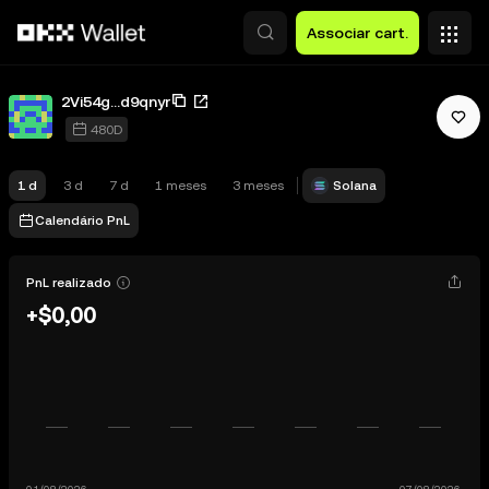
Avançar para conteúdo principal
Associar cart.
2Vi54g...d9qnyr
480D
1 d
3 d
7 d
1 meses
3 meses
Solana
Calendário PnL
PnL realizado
+$0,00