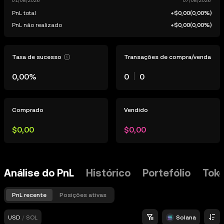
PnL total
+$0,00
(
0,00%
)
PnL não realizado
+$0,00
(
0,00%
)
Taxa de sucesso
Transações de compra/venda
0,00%
0
0
Comprado
Vendido
$0,00
$0,00
Análise do PnL
Histórico
Portefólio
Tok
PnL recente
Posições ativas
USD
/
SOL
Solana