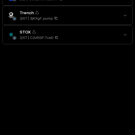
Trench
3/07
3jKXgF...pump
STOX
2/07
C2vRGP...TveD