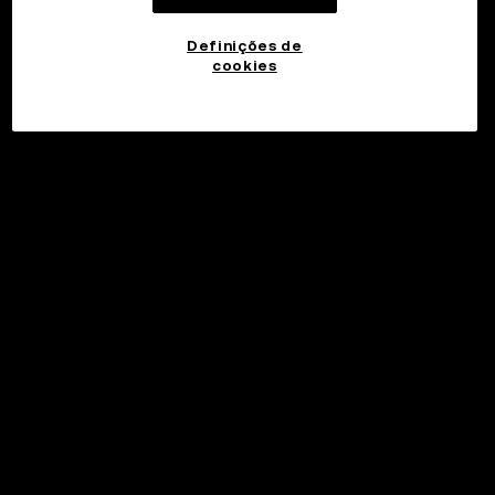
Definições de
cookies
©2017 - 2026 WEB3.OKX.COM
Português (Portugal)/USD