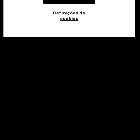
Definições de
cookies
©2017 - 2026 WEB3.OKX.COM
Português (Portugal)/USD