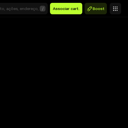
/
Associar cart.
Boost