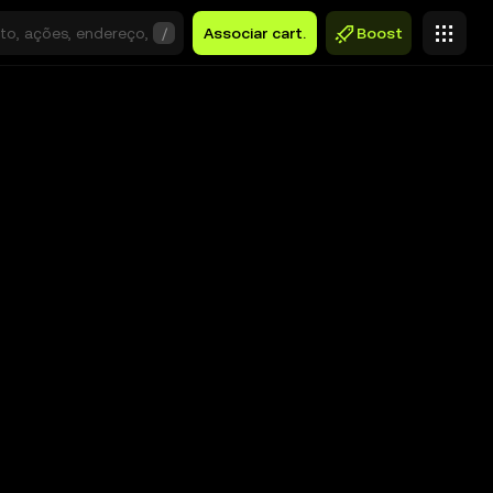
/
Associar cart.
Boost