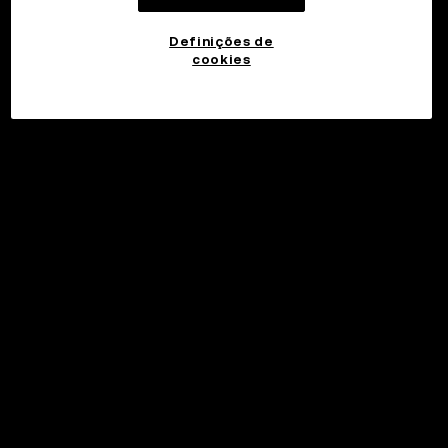
Definições de
cookies
©2017 - 2026 WEB3.OKX.COM
Português (Portugal)/USD