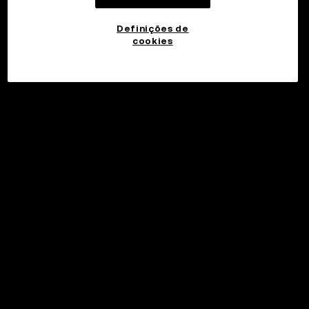
Definições de
cookies
©2017 - 2026 WEB3.OKX.COM
Português (Portugal)/USD