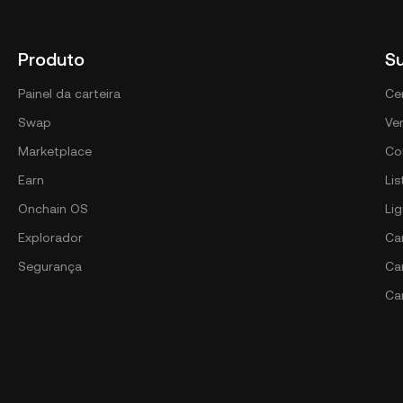
Produto
S
Painel da carteira
Ce
Swap
Ver
Marketplace
Co
Earn
Li
Onchain OS
Li
Explorador
Car
Segurança
Ca
Ca