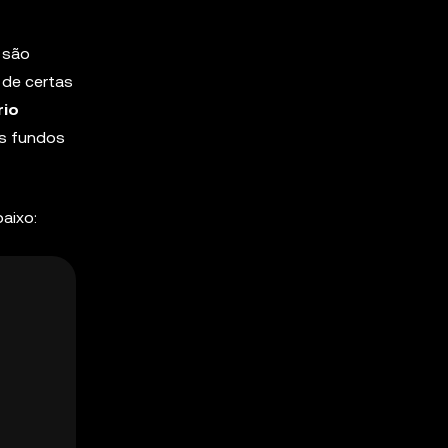
 são
 de certas
rio
os fundos
aixo: