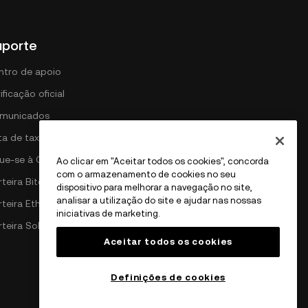
uporte
ntro de apoio
ificação oficial
municados
sta de taxas da DEX
gue-se à OKX
Ao clicar em "Aceitar todos os cookies", concorda
com o armazenamento de cookies no seu
teira Bitcoin
dispositivo para melhorar a navegação no site,
analisar a utilização do site e ajudar nas nossas
rteira Ethereum
iniciativas de marketing.
rteira Solana
Aceitar todos os cookies
Definições de cookies