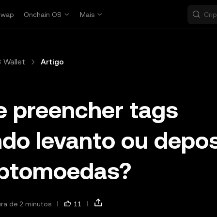
Swap
Onchain OS
Mais
 Wallet
Artigo
e preencher tags
do levanto ou depos
iptomoedas?
ura de 2 minutos
11