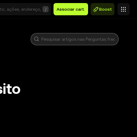
/
Associar cart.
Boost
ito