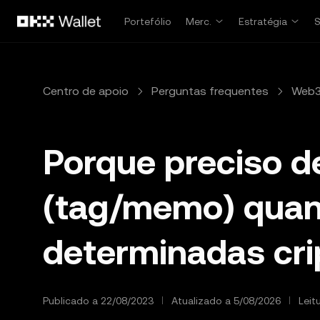
Avançar para conteúdo principal
Portefólio
Merc.
Estratégia
Centro de apoio
Perguntas frequentes
Web3
Porque preciso d
(tag/memo) quan
determinadas cr
Publicado a 22/08/2023
Atualizado a 5/08/2026
Leit