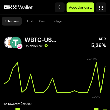
Avançar para conteúdo principal
Associar cart.
Ethereum
Arbitrum One
Polygon
WBTC-USDT
APR
5,36%
Uniswap V3
Fee rewards:
$529,00