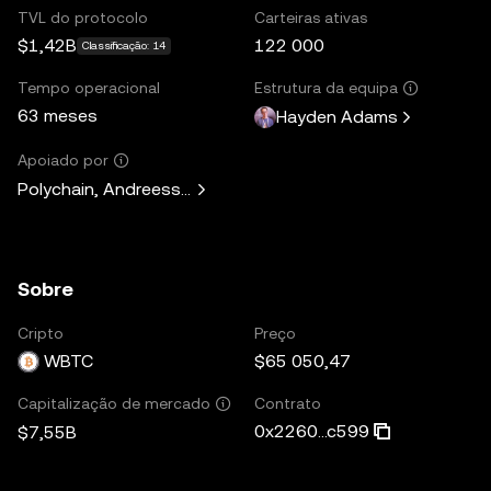
TVL do protocolo
Carteiras ativas
$1,42B
122 000
Classificação: 14
Tempo operacional
Estrutura da equipa
63 meses
Hayden Adams
Apoiado por
Polychain, Andreessen Horowitz, Paradigm, Variant Fund, 
Sobre
Cripto
Preço
WBTC
$65 050,47
Contrato
Capitalização de mercado
0x2260...c599
$7,55B