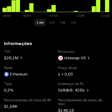
1 dia
1 S
1 M
1 A
Informações
TVL
Protocolo
$26,1M
Uniswap V3
Rede
Preço atual
Ethereum
1 ≈ 0,00
Taxa
Endereço de PL
0,3%
0x9db9...425b
Recompensas de taxa de 8h
Recompensas de taxas de
30m
$1,56K
$146,18