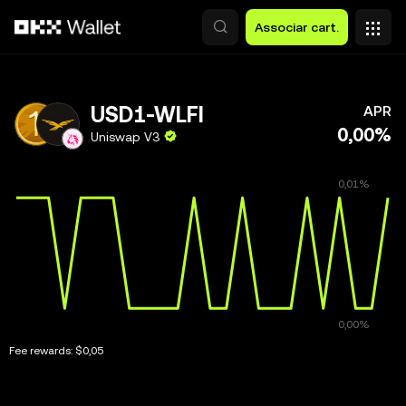
Avançar para conteúdo principal
Associar cart.
USD1-WLFI
APR
0,00%
Uniswap V3
Fee rewards:
$0,05