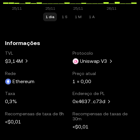
1 dia
1 S
1 M
1 A
Informações
TVL
Protocolo
$3,14M
Uniswap V3
Rede
Preço atual
Ethereum
1 ≈ 0,00
Taxa
Endereço de PL
0,3%
0x4637...c73d
Recompensas de taxa de 8h
Recompensas de taxas de
30m
<$0,01
<$0,01