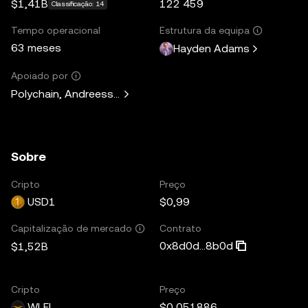
$1,41B
122 459
Classificação: 14
Tempo operacional
Estrutura da equipa
63 meses
Hayden Adams
Apoiado por
Polychain, Andreessen Horowitz, Paradigm, Variant Fund, 
Sobre
Cripto
Preço
USD1
$0,99
Contrato
Capitalização de mercado
0x8d0d...8b0d
$1,52B
Cripto
Preço
WLFI
$0,051886